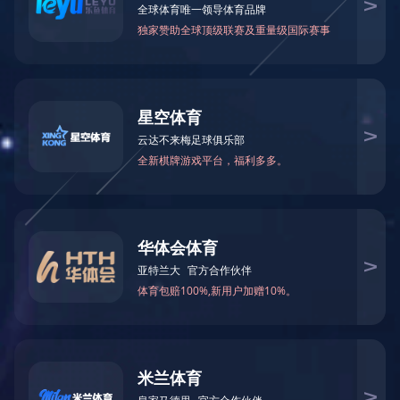
1024
生产设备
膨胀节
厂容厂貌
零售价
0.0
元
组织机构
市场价
0.0
元
产品展示
浏览量:
1024
产品编号
舱室机械
数量
-
甲板机械
+
库存:
在线留言
其他
所属分类
返回列表