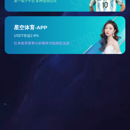
产品展示
舱室机械
甲板机械
其他
新闻资讯
公司新闻