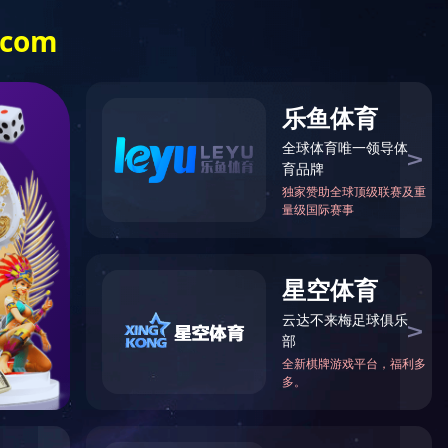
网
|
开云网页版登录入口
|
米兰体育网页版
|