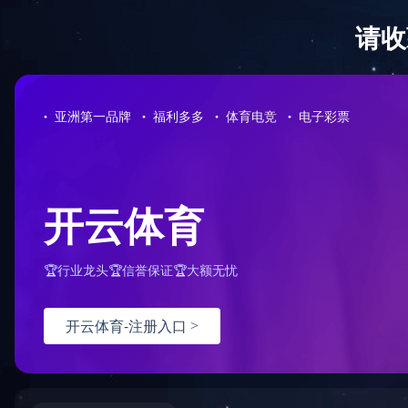
Sorry for the inconvenience.
Please report this message and include the following information to us
Thank you very much!
URL:
/news/tel:0513-85928789
Server:
prod-qwmh-bj7-pool203-frontend-static-01
Date:
2026/03/01 17:25:13
米兰体育app官网
|
开云网页版页面
|
开元网站登录入口
|
问鼎网